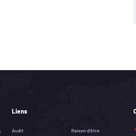
Liens
4
Audit
Raison d’être
s