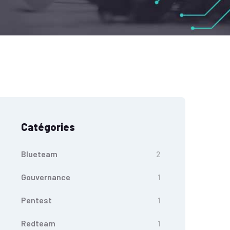
Catégories
Blueteam
2
Gouvernance
1
Pentest
1
Redteam
1